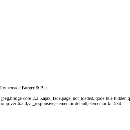
- Homemade Burger & Bar
-jpeg,bridge-core-2.2.5,ajax_fade,page_not_loaded,,qode-title-hidden
omp-ver-6.2.0,vc_responsive,elementor-default,elementor-kit-534