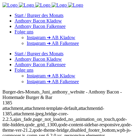
Start / Burger des Monats
Anthony Bacon Kladow
Anthony Bacon Falkensee
Folge uns
Instagram ➔ AB Kladow
Instagram ➔ AB Falkensee
Start / Burger des Monats
Anthony Bacon Kladow
Anthony Bacon Falkensee
Folge uns
Instagram ➔ AB Kladow
Instagram ➔ AB Falkensee
Burger-des-Monats_Juni_anthony_website - Anthony Bacon -
Homemade Burger & Bar
1385
attachment,attachment-template-default,attachmentid-
1385,attachment-jpeg,bridge-core-
2.2.5,ajax_fade,page_not_loaded,,no_animation_on_touch,qode-
title-hidden,qode_grid_1300,qode-content-sidebar-responsive,qode-
theme-ver-21.2,qode-theme-bridge,disabled_footer_bottom,wpb-js-
composer js-comp-ver-6.2.0,vc_responsive,elementor-