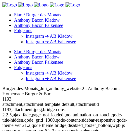
Start / Burger des Monats
Anthony Bacon Kladow
Anthony Bacon Falkensee
Folge uns
Instagram ➔ AB Kladow
Instagram ➔ AB Falkensee
Start / Burger des Monats
Anthony Bacon Kladow
Anthony Bacon Falkensee
Folge uns
Instagram ➔ AB Kladow
Instagram ➔ AB Falkensee
Burger-des-Monats_Juli_anthony_website-2 - Anthony Bacon -
Homemade Burger & Bar
1193
attachment,attachment-template-default,attachmentid-
1193,attachment-jpeg,bridge-core-
2.2.5,ajax_fade,page_not_loaded,,no_animation_on_touch,qode-
title-hidden,qode_grid_1300,qode-content-sidebar-responsive,qode-
theme-ver-21.2,qode-theme-bridge,disabled_footer_bottom,wpb-js-
composer js-comp-ver-6.2.0,vc_responsive,elementor-